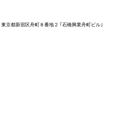
006 東京都新宿区舟町８番地２ ｢石橋興業舟町ビル｣