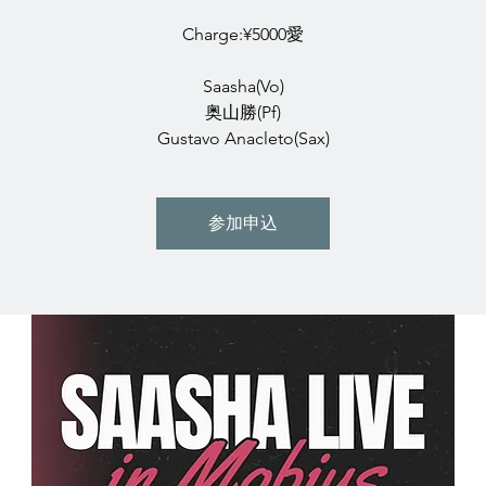
Charge:¥5000愛
Saasha(Vo)
奥山勝(Pf)
Gustavo Anacleto(Sax)
参加申込